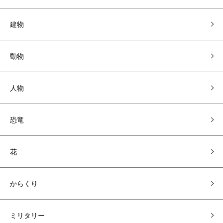
建物
動物
人物
恐竜
花
からくり
ミリタリー